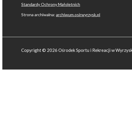
Standardy Ochrony Małoletnich
Strona archiwalna:
archiwum.osirwyrzysk.pl
Copyright © 2026 Ośrodek Sportu i Rekreacji w Wyrzys
Przejdź do treści
Otwórz pasek narzędzi
Dostępność cyfrowa
Powiększ tekst
Pomniejsz tekst
Skala szarości
Wysoki kontrast