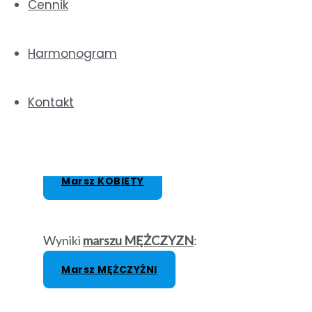
Cennik
Bieg KOBIETY
Harmonogram
Wyniki
biegu MĘŻCZYZN
:
Bieg MĘŻCZYŹNI
Kontakt
Wyniki
marszu KOBIET
:
Marsz KOBIETY
Wyniki
marszu
MĘŻCZYZN
:
Marsz MĘŻCZYŹNI