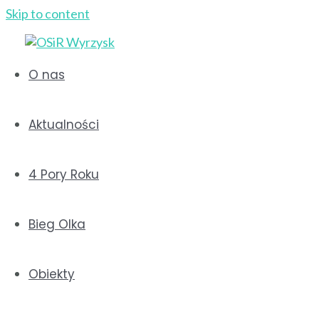
Skip to content
O nas
Aktualności
Aktualne wyniki cyklu „4
4 Pory Roku
2022”
2022-09-23
Bieg Olka
Za nami 3 z 4 biegów i marszów z cyklu „4 Pory 
Państwu aktualne wyniki cyklu.
Obiekty
Wyniki
biegu KOBIET
: