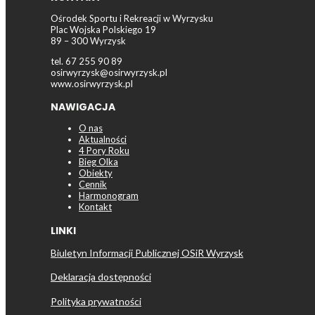
Ośrodek Sportu i Rekreacji w Wyrzysku
Plac Wojska Polskiego 19
89 – 300 Wyrzysk
tel. 67 255 90 89
osirwyrzysk@osirwyrzysk.pl
www.osirwyrzysk.pl
NAWIGACJA
O nas
Aktualności
4 Pory Roku
Bieg Olka
Obiekty
Cennik
Harmonogram
Kontakt
LINKI
Biuletyn Informacji Publicznej OSiR Wyrzysk
Deklaracja dostępności
Polityka prywatności