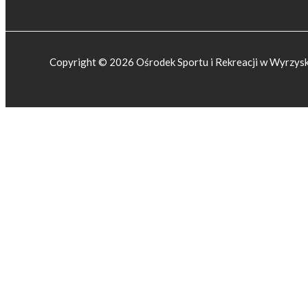
Copyright © 2026 Ośrodek Sportu i Rekreacji w Wyrzys
Przejdź do treści
Otwórz pasek narzędzi
Dostępność cyfrowa
Powiększ tekst
Pomniejsz tekst
Skala szarości
Wysoki kontrast
Negatywny kontrast
Jasne tło
Podświetl linki