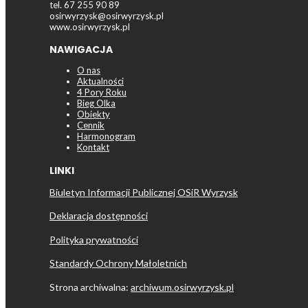
tel. 67 255 90 89
osirwyrzysk@osirwyrzysk.pl
www.osirwyrzysk.pl
NAWIGACJA
O nas
Aktualności
4 Pory Roku
Bieg Olka
Obiekty
Cennik
Harmonogram
Kontakt
LINKI
Biuletyn Informacji Publicznej OSiR Wyrzysk
Deklaracja dostępności
Polityka prywatności
Standardy Ochrony Małoletnich
Strona archiwalna:
archiwum.osirwyrzysk.pl