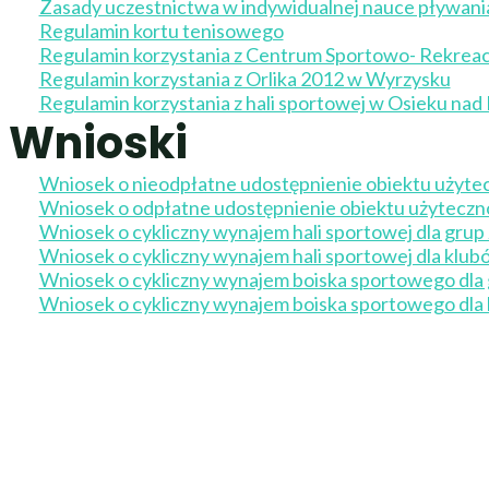
Zasady uczestnictwa w indywidualnej nauce pływan
Regulamin kortu tenisowego
Regulamin korzystania z Centrum Sportowo- Rekrea
Regulamin korzystania z Orlika 2012 w Wyrzysku
Regulamin korzystania z hali sportowej w Osieku nad
Wnioski
Wniosek o nieodpłatne udostępnienie obiektu użytec
Wniosek o odpłatne udostępnienie obiektu użyteczno
Wniosek o cykliczny wynajem hali sportowej dla gru
Wniosek o cykliczny wynajem hali sportowej dla kl
Wniosek o cykliczny wynajem boiska sportowego dla
Wniosek o cykliczny wynajem boiska sportowego dl