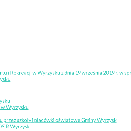
zystania z obiektów
 i Rekreacji w Wyrzysku z dnia 19 września 2019 r. w spr
zysku
zysku
m w Wyrzysku
u przez szkoły i placówki oświatowe Gminy Wyrzysk
 OSiR Wyrzysk