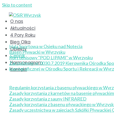
Skip to content
Cennik
O nas
Aktualności
Cennik wynajmu i kor
4 Pory Roku
Bieg Olka
Hala Sportowa w Osieku nad Notecią
Obiekty
Basen Pływacki w Wyrzysku
Cennik
Kort tenisowy "POD LIPAMI" w Wyrzysku
Harmonogram
Zarządzenie nr 0030.7.2019 Kierownika Ośrodka Sportu
kserograficznej w Ośrodku Sportu i Rekreacji w Wyr
Kontakt
Regulaminy
Regulamin korzystania z basenu pływackiego w Wyr
Zasady korzystania z karnetów na basenie pływacki
Zasady korzystania z sauny INFRARED
Zasady korzystania z basenu pływackiego w Wyrzysk
Zasady uczestnictwa w zajęciach Szkółki Pływackiej