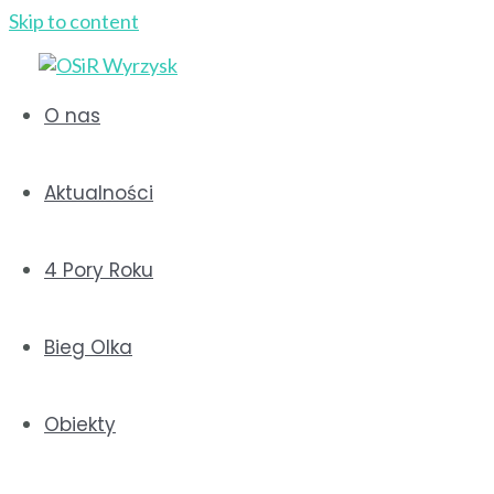
Skip to content
O nas
Aktualności
Fitness WOŚP Party
4 Pory Roku
2023-01-18
Ośrodek Sportu i Rekreacji w Wyrzysku zaprasza 
Bieg Olka
Obiekty