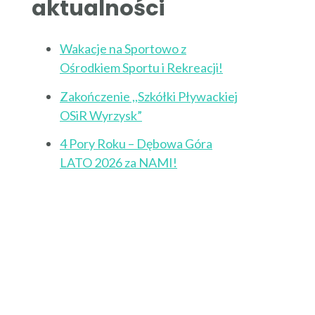
aktualności
Wakacje na Sportowo z
Ośrodkiem Sportu i Rekreacji!
Zakończenie ,,Szkółki Pływackiej
OSiR Wyrzysk”
4 Pory Roku – Dębowa Góra
LATO 2026 za NAMI!