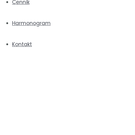
Cennik
Post navigation
←
Poprzedni Wpis
Harmonogram
Następny Wpis
→
Kontakt