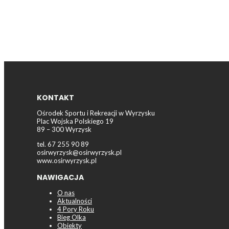
KONTAKT
Ośrodek Sportu i Rekreacji w Wyrzysku
Plac Wojska Polskiego 19
89 – 300 Wyrzysk
tel. 67 255 90 89
osirwyrzysk@osirwyrzysk.pl
www.osirwyrzysk.pl
NAWIGACJA
O nas
Aktualności
4 Pory Roku
Bieg Olka
Obiekty