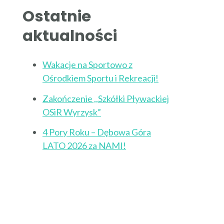
Ostatnie
aktualności
Wakacje na Sportowo z
Ośrodkiem Sportu i Rekreacji!
Zakończenie ,,Szkółki Pływackiej
OSiR Wyrzysk”
4 Pory Roku – Dębowa Góra
LATO 2026 za NAMI!