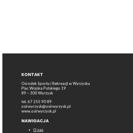
KONTAKT
Ośrodek Sportu i Rekreacji w Wyrzysku
Plac Wojska Polskiego 19
89 – 300 Wyrzysk
tel. 67 255 90 89
osirwyrzysk@osirwyrzysk.pl
www.osirwyrzysk.pl
NAWIGACJA
O nas