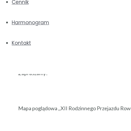
Podczas imprezy odbędzie się również „3. Wielk
Cennik
Gdzie będziemy zbierać pieniądze dla Patrycji i
Więcej informacji na temat Ultramaratonu Pomaga
Harmonogram
Start i meta Maratonu zlokalizowane są na Stadion
Kontakt
W miasteczku startowym prowadzone będą gry i za
innych atrakcji.
Zachęcamy do POMAGANIA!
Zapraszamy!
Mapa poglądowa ,,XII Rodzinnego Przejazdu Ro