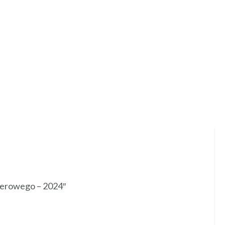
i Wyrzyski Rowerowy Ultramaraton Pomagania”.
 Szymona – mieszkańców Gminy Wyrzysk♥.
nia znajdziecie na Facebooku –
link
ie Miejskim w Wyrzysku, trasa liczy ok. 50km.
bawy dla dzieci, pokaz rowerowy oraz wiele
werowego – 2024″