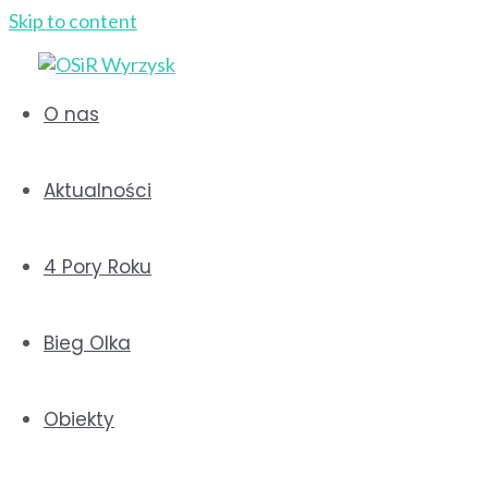
Skip to content
O nas
Aktualności
XII RODZINNY PRZEJAZD 
4 Pory Roku
2025-05-22
Zapraszamy na XII Rodzinny Przejazd Rowerowy!
Bieg Olka
Dnia 8 czerwca 2025 odbędzie się XII Rodzinny Pr
Stadionie Miejskim im. Leszka Peplińskiego w Wyr
Obiekty
Regulamin przejazdu –
link